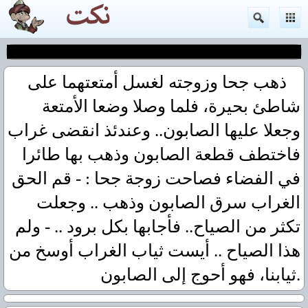
ذهب جحا وزوجته لغسل أمتعتهما على
شاطئ بحيرة، فلما وصلا وضعا الأمتعة
وجعلا عليها الصابون.. وعندئذ انقضى غراب
فاختطف قطعة الصابون وذهب بها طائرا
في الفضاء فصاحت زوجة جحا : - قم الحق
الغراب سرق الصابون وذهب .. وجعلت
تكثر من الصياح.. فأجابها بكل برود .. - ولم
هذا الصياح .. أيست ثياب الغراب أوسخ من
ثيابنا، فهو أحوج إلى الصابون.