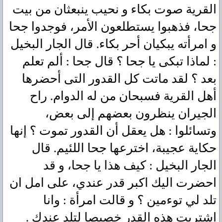
القرية صوت بكاء و نحيب ينبعثان من بيت
جحا، فذهبوا يستطلعون الأمر، فوجدوا جحا
و امرأته يبكيان أحر بكاء. قال الجار البخيل
: لماذا تبكى يا جحا ؟ قال جحا : ألم تعلم
بعد ؟ لقد ماتت كل القدور التى أحضرها
أهل القرية فسبحان من له الدوام. راح
الجيران ينظرون بعضهم إلى بعض،
وتسائلوا : هل يعقل أن القدور تموت ؟ إنها
حكاية عجيبة، اخترعها جحا اللئيم. قال
الجار البخيل : كيف هذا يا جحا، و قد
احضرت اليك اكبر قدر عندي، على امل ان
تلد لي توءمين ؟ و قالت امرأة : وانا
اشتريت هذه القدر خصيصا لتلد عندك .