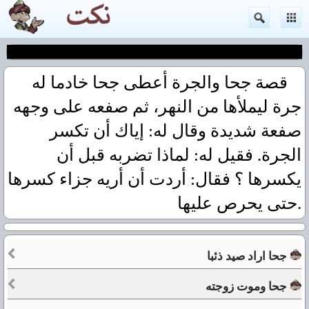
قصة جحا والجرة أعطى جحا خادما له
جرة ليملأها من النهر، ثم صفعه على وجهه
صفعة شديدة وقال له: إياك أن تكسر
الجرة. فقيل له: لماذا تضربه قبل أن
يكسرها ؟ فقال: أردت أن أريه جزاء كسرها
حتى يحرص عليها.
جحا اراد صيد ذئبا
جحا وموت زوجته