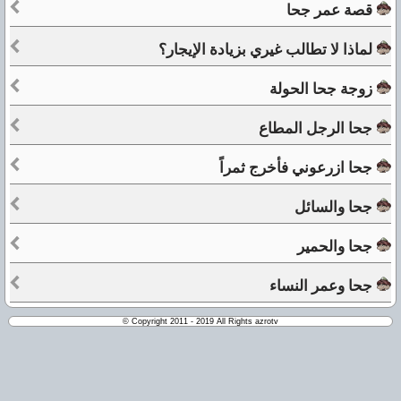
قصة عمر جحا
لماذا لا تطالب غيري بزيادة الإيجار؟
زوجة جحا الحولة
جحا الرجل المطاع
جحا ازرعوني فأخرج ثمراً
جحا والسائل
جحا والحمير
جحا وعمر النساء
© Copyright 2011 - 2019 All Rights azrotv