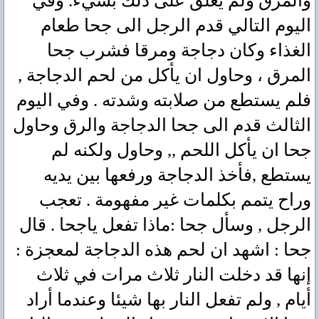
والمرق ولم يعلق على ذلك بشيء. وفي
اليوم التالي قدم الرجل الى جحا طعام
الغذاء وكان دجاجة ومرقا فشرب جحا
المرق ، وحاول ان يأكل من لحم الدجاجة ,
فلم يستطع من صلابته وشدته . وفي اليوم
الثالث قدم الى جحا الدجاجة والرق وحاول
جحا ان يأكل اللحم ,, وحاول ولكنه لم
يستطع ,فأخذ الدجاجة ورفعها بين يديه
وراح يتمم بكلمات غير مفهومة . تعجب
الرجل , وسأل جحا :ماذا تفعل ياجحا . قال
جحا : اشهد ان لحم هذه الدجاجة لمعجزة :
إنها قد دخلت النار ثلاث مرات في ثلاث
أيام , ولم تفعل النار بها شيئا وعندما أراد