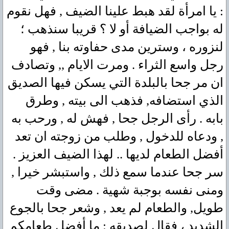
: يا امرأة لقد هبط علينا الضيف , فهل نقوم
له بواجب الضيافة أو لا ؟ قريبا سنذهب ؛
لنزوره ، وسترين مدى حفاوته بنا , فهو
رجل واسع الثراء . ومرت الايام ,, وتصادف
ان مر جحا بالبلدة التي يسكن فيها الصديق
الذي استضافه, فذهب الى بيته , وطرق
بابه . رأى الرجل جحا , فهش له , ورحب به
, ودعاه للدخول , وطلب من زوجته ان تعد
أفضل الطعام لديها .. لهذا الضيف العزيز .
سر جحا عندما سمع ذلك , واستبشر خيرا ,
ومنى نفسه بوجبة شهية . مضى وقت
طويل, والطعام لم يعد , وشعر جحا بالجوع
الشديد ، فقال لصديقه : ما أفضل طعامكم